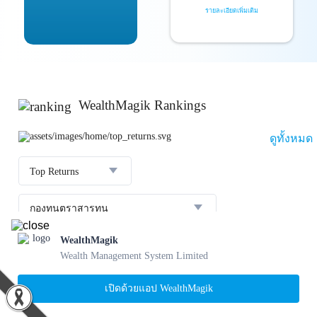
รายละเอียดเพิ่มเติม
WealthMagik Rankings
ดูทั้งหมด
Top Returns
กองทุนตราสารทุน
WealthMagik
ผลตอบแทน 3 ปี
อันดับ
กองทุน
บลจ.
Wealth Management System Limited
23.36 %
SCBBANKINGE
เปิดด้วยแอป WealthMagik
31 ก.ค. 2569
1
22.56 %