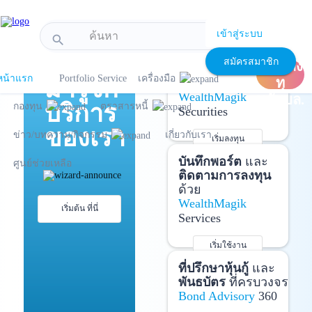
!-- Start Advertise -->
เข้าสู่ระบบ
search
แนะนำ
เปิด
เปิดบัญชี
และ
สมัครสมาชิก
บัญชีลง
ลงทุนด้วยตัวเอง
หน้าแรก
Portfolio Service
เครื่องมือ
มารู้จัก
ทุ
ได้ที่
WealthMagik
นกับบล.
บริการ
กองทุน
ตราสารหนี้
Securities
ของเรา
ข่าว/บทความ/กิจกรรม
เกี่ยวกับเรา
เริ่มลงทุน
รายละเอียดเพิ่มเติม
บันทึกพอร์ต
และ
ศูนย์ช่วยเหลือ
ติดตามการลงทุน
ด้วย
WealthMagik
เริ่มต้น ที่นี่
Services
เริ่มใช้งาน
รายละเอียดเพิ่มเติม
ที่ปรึกษาหุ้นกู้
และ
พันธบัตร
ที่ครบวงจร
Bond Advisory
360