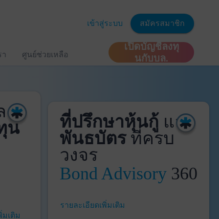
เข้าสู่ระบบ
สมัครสมาชิก
เปิดบัญชีลงทุ
เรา
ศูนย์ช่วยเหลือ
นกับบล.
ละ
ที่ปรึกษาหุ้นกู้
และ
ทุน
พันธบัตร
ที่ครบ
วงจร
Bond Advisory
360
รายละเอียดเพิ่มเติม
ิ่มเติม