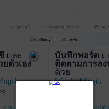
ตราสารหนี้
ข่าว/บทความ/กิจกรรม
เกี่ยวกับ
ชี
และ
บันทึกพอร์ต
แ
วยตัวเอง
ติดตามการลง
ด้วย
Magik
WealthMagik
es
Services
รายละเอียดเพิ่มเติม
เริ่มใช้งาน
รายละเอียดเพ