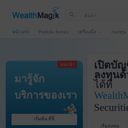
!-- Start Advertise -->
search
หน้าแรก
Portfolio Service
เครื่องมือ
กองทุน
เปิดบัญ
แนะนำ
ลงทุนด้
มารู้จัก
ได้ที่
บริการ
ของเรา
Wealth
Securiti
เริ่มต้น ที่นี่
เริ่มลงทุน