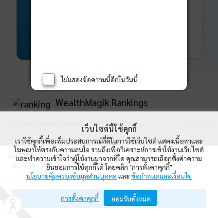
พันธบัตร
ที่ครบวงจร
Bond Advisory
360
รายละเอียดเพิ่มเติม
ไม่แสดงข้อความนี้อีกในวันนี้
WealthMagik Rankings
ดูทั้งหมด
เว็บไซต์นี้ใช้คุกกี้
เราใช้คุกกี้เพื่อเพิ่มประสบการณ์ที่ดีในการใช้เว็บไซต์ แสดงเนื้อหาและ
Top Returns
โฆษณาให้ตรงกับความสนใจ รวมถึงเพื่อวิเคราะห์การเข้าใช้งานเว็บไซต์
และทำความเข้าใจว่าผู้ใช้งานมาจากที่ใด คุณสามารถเลือกตั้งค่าความ
WealthMagik
ยินยอมการใช้คุกกี้ได้ โดยคลิก "การตั้งค่าคุกกี้"
กองทุนตราสารทุน
นโยบายคุ้มครองข้อมูลส่วนบุคคล
และ
ข้อกำหนดและเงื่อนไข
Wealth Management System Limited
การตั้งค่าคุกกี้
เปิดด้วยแอป WealthMagik
ยอมรับทั้งหมด
ผลตอบแทน 3 ปี
อันดับ
กองทุน
บลจ.