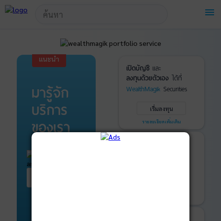
!-- Start Advertise -->
menu
แนะนำ
เปิดบัญชี
และ
ลงทุนด้วยตัวเอง
ได้ที่
มารู้จัก
WealthMagik
Securities
บริการ
เริ่มลงทุน
ของเรา
รายละเอียดเพิ่มเติม
บันทึกพอร์ต
และ
ติดตามการลงทุน
ด้วย
WealthMagik
Services
เริ่มต้น ที่นี่
เริ่มใช้งาน
รายละเอียดเพิ่มเติม
ที่ปรึกษาหุ้นกู้
และ