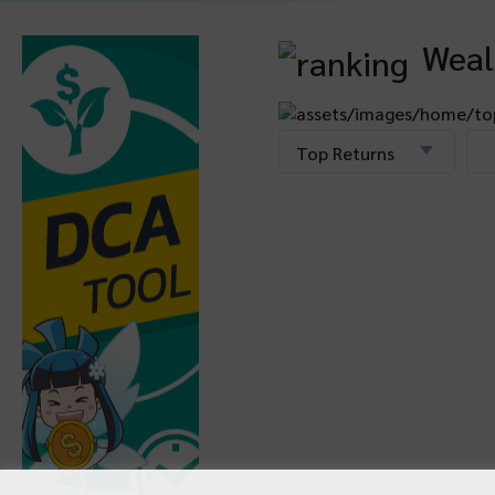
Weal
Top Returns