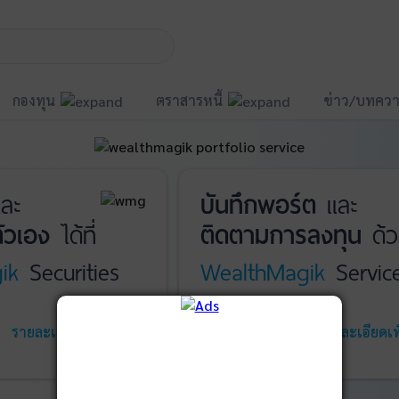
กองทุน
ตราสารหนี้
ข่าว/บทควา
ละ
บันทึกพอร์ต
และ
ัวเอง
ได้ที่
ติดตามการลงทุน
ด้ว
ik
Securities
WealthMagik
Servic
รายละเอียดเพิ่มเติม
เริ่มใช้งาน
รายละเอียดเพิ