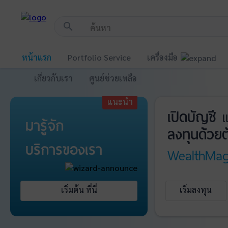
!-- Start Advertise -->
search
หน้าแรก
Portfolio Service
เครื่องมือ
เกี่ยวกับเรา
ศูนย์ช่วยเหลือ
แนะนำ
เปิดบัญชี
แ
มารู้จัก
ลงทุนด้วยต
บริการ
ของเรา
WealthMag
เริ่มต้น ที่นี่
เริ่มลงทุน