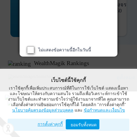
พันธบัตร
ที่ครบวงจร
Bond Advisory
360
รายละเอียดเพิ่มเติม
ไม่แสดงข้อความนี้อีกในวันนี้
WealthMagik Rankings
ดูทั้งหมด
เว็บไซต์นี้ใช้คุกกี้
เราใช้คุกกี้เพื่อเพิ่มประสบการณ์ที่ดีในการใช้เว็บไซต์ แสดงเนื้อหา
Top Returns
และโฆษณาให้ตรงกับความสนใจ รวมถึงเพื่อวิเคราะห์การเข้าใช้
งานเว็บไซต์และทำความเข้าใจว่าผู้ใช้งานมาจากที่ใด คุณสามารถ
WealthMagik
เลือกตั้งค่าความยินยอมการใช้คุกกี้ได้ โดยคลิก "การตั้งค่าคุกกี้"
นโยบายคุ้มครองข้อมูลส่วนบุคคล
และ
ข้อกำหนดและเงื่อนไข
Wealth Management System Limited
การตั้งค่าคุกกี้
เปิดด้วยแอป WealthMagik
ยอมรับทั้งหมด