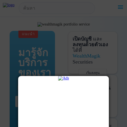
!-- Start Advertise -->
menu
แนะนำ
เปิดบัญชี
และ
ลงทุนด้วยตัวเอง
มารู้จัก
ได้ที่
WealthMagik
บริการ
Securities
ของเรา
เริ่มลงทุน
รายละเอียดเพิ่มเติม
บันทึกพอร์ต
และ
ติดตามการลงทุน
ด้วย
WealthMagik
เริ่มต้น ที่นี่
Services
เริ่มใช้งาน
รายละเอียดเพิ่มเติม
ที่ปรึกษาหุ้นกู้
และ