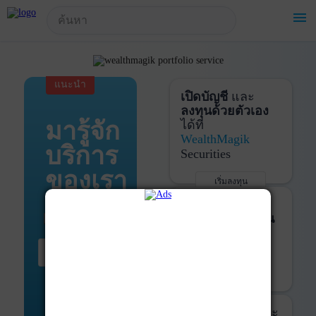
!-- Start Advertise -->
menu
แนะนำ
เปิดบัญชี
และ
ลงทุนด้วยตัวเอง
มารู้จัก
ได้ที่
WealthMagik
บริการ
Securities
ของเรา
เริ่มลงทุน
รายละเอียดเพิ่มเติม
บันทึกพอร์ต
และ
ติดตามการลงทุน
ด้วย
WealthMagik
เริ่มต้น ที่นี่
Services
เริ่มใช้งาน
รายละเอียดเพิ่มเติม
ที่ปรึกษาหุ้นกู้
และ