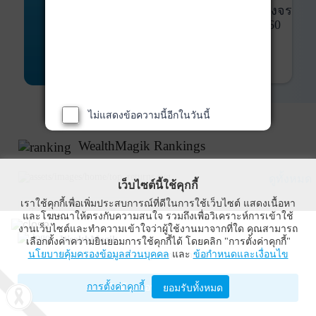
พันธบัตร
ที่ครบวงจร
Bond Advisory
360
รายละเอียดเพิ่มเติม
ไม่แสดงข้อความนี้อีกในวันนี้
WealthMagik Rankings
ดูทั้งหมด
เว็บไซต์นี้ใช้คุกกี้
เราใช้คุกกี้เพื่อเพิ่มประสบการณ์ที่ดีในการใช้เว็บไซต์ แสดงเนื้อหา
Top Returns
และโฆษณาให้ตรงกับความสนใจ รวมถึงเพื่อวิเคราะห์การเข้าใช้
งานเว็บไซต์และทำความเข้าใจว่าผู้ใช้งานมาจากที่ใด คุณสามารถ
WealthMagik
เลือกตั้งค่าความยินยอมการใช้คุกกี้ได้ โดยคลิก "การตั้งค่าคุกกี้"
กองทุนตราสารทุน
นโยบายคุ้มครองข้อมูลส่วนบุคคล
และ
ข้อกำหนดและเงื่อนไข
Wealth Management System Limited
การตั้งค่าคุกกี้
เปิดด้วยแอป WealthMagik
ยอมรับทั้งหมด
ผลตอบแทน 3 ปี
อันดับ
กองทุน
บลจ.