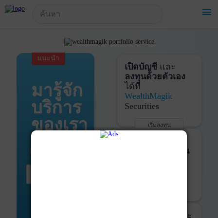
!-- Start Advertise -->
menu
แนะนำ
เปิดบัญชี
และ
ลงทุนด้วยตัวเอง
มารู้จัก
ได้ที่
WealthMagik
บริการ
Securities
ของเรา
เริ่มลงทุน
รายละเอียดเพิ่มเติม
บันทึกพอร์ต
และ
ติดตามการลงทุน
ด้วย
WealthMagik
เริ่มต้น ที่นี่
Services
เริ่มใช้งาน
รายละเอียดเพิ่มเติม
ที่ปรึกษาหุ้นกู้
และ