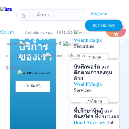
!-- Start Advertise -->
เข้าสู่ระบบ
search
แนะนำ
เปิด
เปิดบัญชี
และ
สมัครสมาชิก
บัญชีลง
ลงทุนด้วยตัวเอง
หน้าแรก
Portfolio Service
เครื่องมือ
มารู้จัก
ทุ
ได้ที่
WealthMagik
นกับบล.
บริการ
กองทุน
ตราสารหนี้
Securities
ของเรา
ข่าว/บทความ/กิจกรรม
เกี่ยวกับเรา
เริ่มลงทุน
รายละเอียดเพิ่มเติม
บันทึกพอร์ต
และ
ศูนย์ช่วยเหลือ
ติดตามการลงทุน
ด้วย
WealthMagik
เริ่มต้น ที่นี่
Services
เริ่มใช้งาน
รายละเอียดเพิ่มเติม
ที่ปรึกษาหุ้นกู้
และ
พันธบัตร
ที่ครบวงจร
Bond Advisory
360