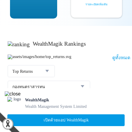
รายละเอียดเพิ่มเติม
WealthMagik Rankings
ดูทั้งหมด
Top Returns
กองทุนตราสารทุน
WealthMagik
ผลตอบแทน 3 ปี
อันดับ
กองทุน
บลจ.
Wealth Management System Limited
23.36 %
SCBBANKINGE
เปิดด้วยแอป WealthMagik
31 ก.ค. 2569
1
22.56 %