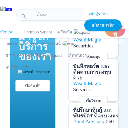
!-- Start Advertise -->
เข้าสู่ระบบ
search
แนะนำ
เปิด
เปิดบัญชี
และ
สมัครสมาชิก
บัญชีลง
ลงทุนด้วยตัวเอง
หน้าแรก
Portfolio Service
เครื่องมือ
มารู้จัก
ทุ
ได้ที่
WealthMagik
นกับบล.
บริการ
กองทุน
ตราสารหนี้
Securities
ของเรา
ข่าว/บทความ/กิจกรรม
เกี่ยวกับเรา
เริ่มลงทุน
รายละเอียดเพิ่มเติม
บันทึกพอร์ต
และ
ศูนย์ช่วยเหลือ
ติดตามการลงทุน
ด้วย
WealthMagik
เริ่มต้น ที่นี่
Services
เริ่มใช้งาน
รายละเอียดเพิ่มเติม
ที่ปรึกษาหุ้นกู้
และ
พันธบัตร
ที่ครบวงจร
Bond Advisory
360