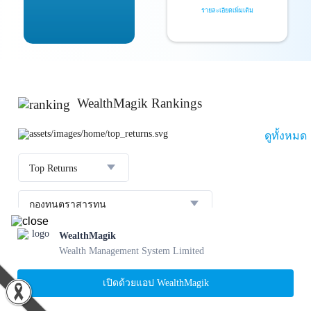
รายละเอียดเพิ่มเติม
WealthMagik Rankings
ดูทั้งหมด
Top Returns
กองทุนตราสารทุน
WealthMagik
ผลตอบแทน 3 ปี
อันดับ
กองทุน
บลจ.
Wealth Management System Limited
25.23 %
SCBBANKINGE
เปิดด้วยแอป WealthMagik
06 ส.ค. 2569
1
24.41 %