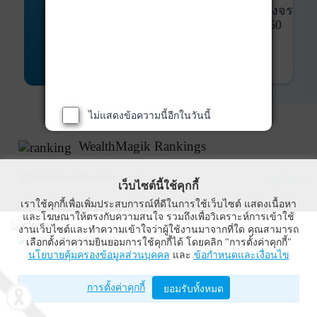
พันธบัตร
ที่ครบวงจร
Bond Advisory
360
รายละเอียดเพิ่มเติม
ไม่แสดงข้อความนี้อีกในวันนี้
WealthMagik Rankings
ดูทั้งหมด
เว็บไซต์นี้ใช้คุกกี้
เราใช้คุกกี้เพื่อเพิ่มประสบการณ์ที่ดีในการใช้เว็บไซต์ แสดงเนื้อหา
Top Returns
และโฆษณาให้ตรงกับความสนใจ รวมถึงเพื่อวิเคราะห์การเข้าใช้
งานเว็บไซต์และทำความเข้าใจว่าผู้ใช้งานมาจากที่ใด คุณสามารถ
WealthMagik
เลือกตั้งค่าความยินยอมการใช้คุกกี้ได้ โดยคลิก "การตั้งค่าคุกกี้"
กองทุนตราสารทุน
นโยบายคุ้มครองข้อมูลส่วนบุคคล
และ
ข้อกำหนดและเงื่อนไข
Wealth Management System Limited
การตั้งค่าคุกกี้
เปิดด้วยแอป WealthMagik
ยอมรับทั้งหมด