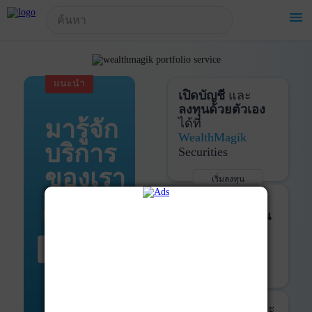
!-- Start Advertise -->
menu
แนะนำ
เปิดบัญชี
และ
ลงทุนด้วยตัวเอง
มารู้จัก
ได้ที่
WealthMagik
บริการ
Securities
ของเรา
เริ่มลงทุน
รายละเอียดเพิ่มเติม
บันทึกพอร์ต
และ
ติดตามการลงทุน
ด้วย
WealthMagik
เริ่มต้น ที่นี่
Services
เริ่มใช้งาน
รายละเอียดเพิ่มเติม
ที่ปรึกษาหุ้นกู้
และ