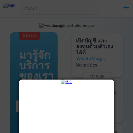
!-- Start Advertise -->
menu
แนะนำ
เปิดบัญชี
และ
ลงทุนด้วยตัวเอง
มารู้จัก
ได้ที่
WealthMagik
บริการ
Securities
ของเรา
เริ่มลงทุน
รายละเอียดเพิ่มเติม
บันทึกพอร์ต
และ
ติดตามการลงทุน
ด้วย
WealthMagik
เริ่มต้น ที่นี่
Services
เริ่มใช้งาน
รายละเอียดเพิ่มเติม
ที่ปรึกษาหุ้นกู้
และ