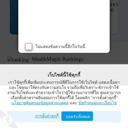
พันธบัตร
ที่ครบวงจร
Bond Advisory
360
รายละเอียดเพิ่มเติม
ไม่แสดงข้อความนี้อีกในวันนี้
WealthMagik Rankings
ดูทั้งหมด
เว็บไซต์นี้ใช้คุกกี้
เราใช้คุกกี้เพื่อเพิ่มประสบการณ์ที่ดีในการใช้เว็บไซต์ แสดงเนื้อหา
Top Returns
และโฆษณาให้ตรงกับความสนใจ รวมถึงเพื่อวิเคราะห์การเข้าใช้
งานเว็บไซต์และทำความเข้าใจว่าผู้ใช้งานมาจากที่ใด คุณสามารถ
WealthMagik
เลือกตั้งค่าความยินยอมการใช้คุกกี้ได้ โดยคลิก "การตั้งค่าคุกกี้"
นโยบายคุ้มครองข้อมูลส่วนบุคคล
และ
ข้อกำหนดและเงื่อนไข
Wealth Management System Limited
การตั้งค่าคุกกี้
เปิดด้วยแอป WealthMagik
ยอมรับทั้งหมด