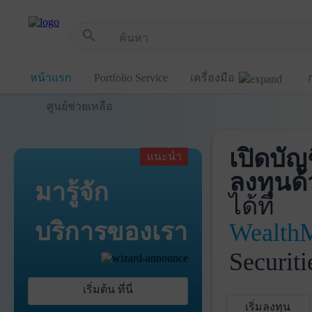
!-- Start Advertise -->
search
หน้าแรก
Portfolio Service
เครื่องมือ
ศูนย์ช่วยเหลือ
เปิดบัญ
แนะนำ
ลงทุนด้
มารู้จัก
ได้ที่
บริการ
ของเรา
Wealth
Securiti
เริ่มต้น ที่นี่
เริ่มลงทุน