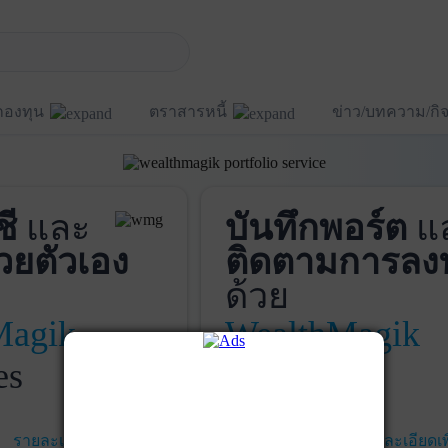
กองทุน
ตราสารหนี้
ข่าว/บทความ/ก
ชี
และ
บันทึกพอร์ต
แ
วยตัวเอง
ติดตามการลง
ด้วย
Magik
WealthMagik
es
Services
รายละเอียดเพิ่มเติม
เริ่มใช้งาน
รายละเอียดเพ