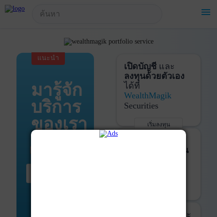
!-- Start Advertise -->
menu
แนะนำ
เปิดบัญชี
และ
ลงทุนด้วยตัวเอง
มารู้จัก
ได้ที่
WealthMagik
บริการ
Securities
ของเรา
เริ่มลงทุน
รายละเอียดเพิ่มเติม
บันทึกพอร์ต
และ
ติดตามการลงทุน
ด้วย
WealthMagik
เริ่มต้น ที่นี่
Services
เริ่มใช้งาน
รายละเอียดเพิ่มเติม
ที่ปรึกษาหุ้นกู้
และ