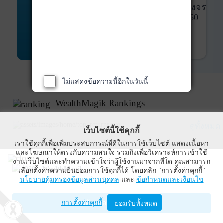
พันธบัตร
ที่ครบวงจร
Bond Advisory
360
รายละเอียดเพิ่มเติม
ไม่แสดงข้อความนี้อีกในวันนี้
WealthMagik Rankings
ดูทั้งหมด
เว็บไซต์นี้ใช้คุกกี้
เราใช้คุกกี้เพื่อเพิ่มประสบการณ์ที่ดีในการใช้เว็บไซต์ แสดงเนื้อหา
Top Returns
และโฆษณาให้ตรงกับความสนใจ รวมถึงเพื่อวิเคราะห์การเข้าใช้
งานเว็บไซต์และทำความเข้าใจว่าผู้ใช้งานมาจากที่ใด คุณสามารถ
WealthMagik
เลือกตั้งค่าความยินยอมการใช้คุกกี้ได้ โดยคลิก "การตั้งค่าคุกกี้"
กองทุนตราสารทุน
นโยบายคุ้มครองข้อมูลส่วนบุคคล
และ
ข้อกำหนดและเงื่อนไข
Wealth Management System Limited
การตั้งค่าคุกกี้
เปิดด้วยแอป WealthMagik
ยอมรับทั้งหมด
ผลตอบแทน 3 ปี
อันดับ
กองทุน
บลจ.