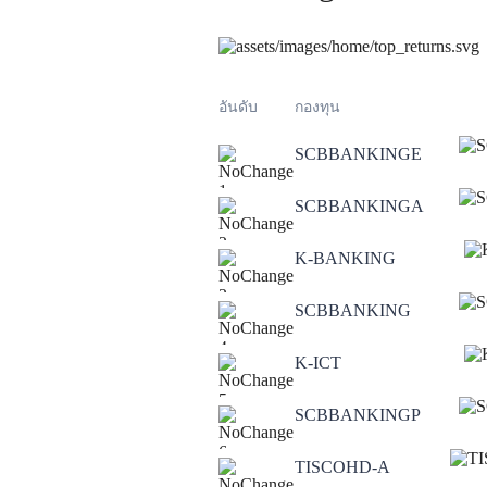
อันดับ
กองทุน
SCBBANKINGE
1
SCBBANKINGA
2
K-BANKING
3
SCBBANKING
4
K-ICT
5
SCBBANKINGP
6
TISCOHD-A