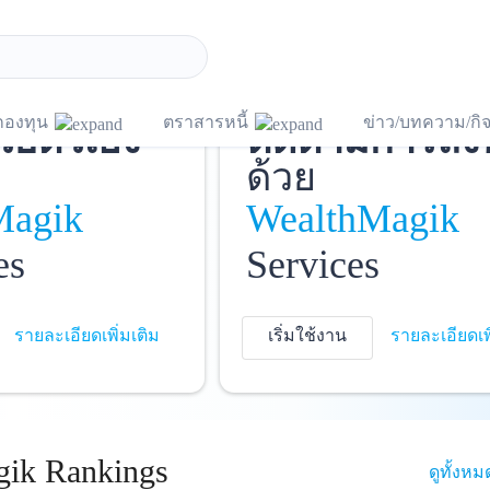
ชี
และ
บันทึกพอร์ต
แ
กองทุน
ตราสารหนี้
ข่าว/บทความ/ก
วยตัวเอง
ติดตามการลง
ด้วย
Magik
WealthMagik
es
Services
รายละเอียดเพิ่มเติม
เริ่มใช้งาน
รายละเอียดเพ
ik Rankings
ดูทั้งหม