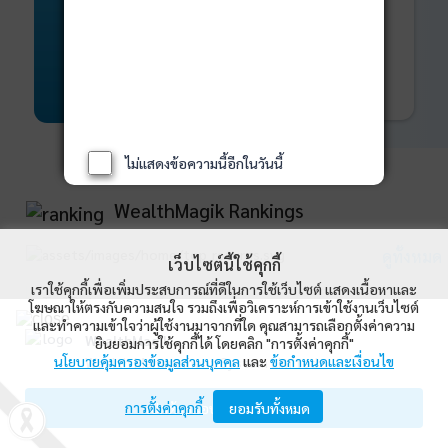
พันธบัตร
ที่ครบวงจร
Bond Advisory
360
รายละเอียดเพิ่มเติม
ไม่แสดงข้อความนี้อีกในวันนี้
WealthMagik Rankings
ดูทั้งหมด
เว็บไซต์นี้ใช้คุกกี้
เราใช้คุกกี้เพื่อเพิ่มประสบการณ์ที่ดีในการใช้เว็บไซต์ แสดงเนื้อหาและ
Top Returns
โฆษณาให้ตรงกับความสนใจ รวมถึงเพื่อวิเคราะห์การเข้าใช้งานเว็บไซต์
และทำความเข้าใจว่าผู้ใช้งานมาจากที่ใด คุณสามารถเลือกตั้งค่าความ
WealthMagik
ยินยอมการใช้คุกกี้ได้ โดยคลิก "การตั้งค่าคุกกี้"
กองทุนตราสารทุน
นโยบายคุ้มครองข้อมูลส่วนบุคคล
และ
ข้อกำหนดและเงื่อนไข
Wealth Management System Limited
การตั้งค่าคุกกี้
เปิดด้วยแอป WealthMagik
ยอมรับทั้งหมด
ผลตอบแทน 3 ปี
อันดับ
กองทุน
บลจ.