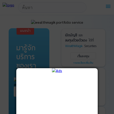
!-- Start Advertise -->
menu
แนะนำ
เปิดบัญชี
และ
ลงทุนด้วยตัวเอง
ได้ที่
มารู้จัก
WealthMagik
Securities
บริการ
เริ่มลงทุน
ของเรา
รายละเอียดเพิ่มเติม
บันทึกพอร์ต
และ
ติดตามการลงทุน
ด้วย
WealthMagik
Services
เริ่มต้น ที่นี่
เริ่มใช้งาน
รายละเอียดเพิ่มเติม
ที่ปรึกษาหุ้นกู้
และ