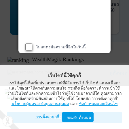
พันธบัตร
ที่ครบวงจร
Bond Advisory
360
รายละเอียดเพิ่มเติม
ไม่แสดงข้อความนี้อีกในวันนี้
WealthMagik Rankings
ดูทั้งหมด
เว็บไซต์นี้ใช้คุกกี้
เราใช้คุกกี้เพื่อเพิ่มประสบการณ์ที่ดีในการใช้เว็บไซต์ แสดงเนื้อหา
Top Returns
และโฆษณาให้ตรงกับความสนใจ รวมถึงเพื่อวิเคราะห์การเข้าใช้
งานเว็บไซต์และทำความเข้าใจว่าผู้ใช้งานมาจากที่ใด คุณสามารถ
WealthMagik
เลือกตั้งค่าความยินยอมการใช้คุกกี้ได้ โดยคลิก "การตั้งค่าคุกกี้"
กองทุนตราสารทุน
นโยบายคุ้มครองข้อมูลส่วนบุคคล
และ
ข้อกำหนดและเงื่อนไข
Wealth Management System Limited
การตั้งค่าคุกกี้
เปิดด้วยแอป WealthMagik
ยอมรับทั้งหมด
ผลตอบแทน 3 ปี
อันดับ
กองทุน
บลจ.