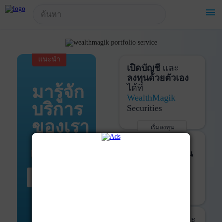
!-- Start Advertise -->
menu
แนะนำ
เปิดบัญชี
และ
ลงทุนด้วยตัวเอง
มารู้จัก
ได้ที่
WealthMagik
บริการ
Securities
ของเรา
เริ่มลงทุน
รายละเอียดเพิ่มเติม
บันทึกพอร์ต
และ
ติดตามการลงทุน
ด้วย
WealthMagik
เริ่มต้น ที่นี่
Services
เริ่มใช้งาน
รายละเอียดเพิ่มเติม
ที่ปรึกษาหุ้นกู้
และ