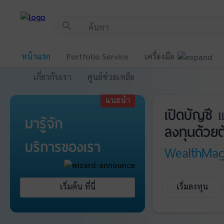
!-- Start Advertise -->
search
หน้าแรก
Portfolio Service
เครื่องมือ
เกี่ยวกับเรา
ศูนย์ช่วยเหลือ
แนะนำ
เปิดบัญชี
แ
มารู้จัก
ลงทุนด้วยต
บริการ
ของเรา
WealthMag
เริ่มต้น ที่นี่
เริ่มลงทุน