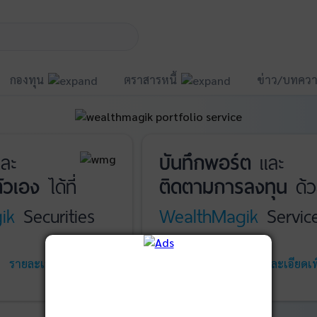
กองทุน
ตราสารหนี้
ข่าว/บทควา
ละ
บันทึกพอร์ต
และ
ัวเอง
ได้ที่
ติดตามการลงทุน
ด้ว
ik
Securities
WealthMagik
Servic
รายละเอียดเพิ่มเติม
เริ่มใช้งาน
รายละเอียดเพิ