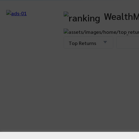
WealthM
Top Returns