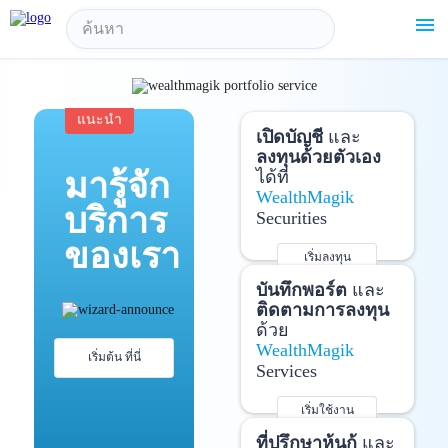
!-- Start Advertise -->
menu
แนะนำ
เปิดบัญชี
และ
ลงทุนด้วยตัวเอง
มารู้จัก
ได้ที่
WealthMagik
บริการ
Securities
ของเรา
เริ่มลงทุน
รายละเอียดเพิ่มเติม
บันทึกพอร์ต
และ
ติดตามการลงทุน
ด้วย
WealthMagik
เริ่มต้น ที่นี่
Services
เริ่มใช้งาน
รายละเอียดเพิ่มเติม
ที่ปรึกษาหุ้นกู้
และ