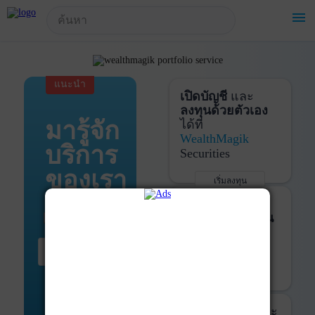
!-- Start Advertise -->
menu
แนะนำ
เปิดบัญชี
และ
ลงทุนด้วยตัวเอง
มารู้จัก
ได้ที่
WealthMagik
บริการ
Securities
ของเรา
เริ่มลงทุน
รายละเอียดเพิ่มเติม
บันทึกพอร์ต
และ
ติดตามการลงทุน
ด้วย
WealthMagik
เริ่มต้น ที่นี่
Services
เริ่มใช้งาน
รายละเอียดเพิ่มเติม
ที่ปรึกษาหุ้นกู้
และ