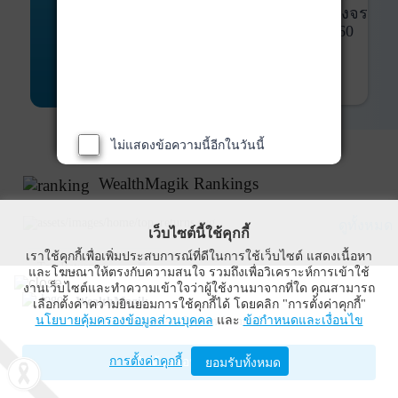
พันธบัตร
ที่ครบวงจร
Bond Advisory
360
รายละเอียดเพิ่มเติม
ไม่แสดงข้อความนี้อีกในวันนี้
WealthMagik Rankings
ดูทั้งหมด
เว็บไซต์นี้ใช้คุกกี้
เราใช้คุกกี้เพื่อเพิ่มประสบการณ์ที่ดีในการใช้เว็บไซต์ แสดงเนื้อหา
Top Returns
และโฆษณาให้ตรงกับความสนใจ รวมถึงเพื่อวิเคราะห์การเข้าใช้
งานเว็บไซต์และทำความเข้าใจว่าผู้ใช้งานมาจากที่ใด คุณสามารถ
WealthMagik
เลือกตั้งค่าความยินยอมการใช้คุกกี้ได้ โดยคลิก "การตั้งค่าคุกกี้"
นโยบายคุ้มครองข้อมูลส่วนบุคคล
และ
ข้อกำหนดและเงื่อนไข
Wealth Management System Limited
การตั้งค่าคุกกี้
เปิดด้วยแอป WealthMagik
ยอมรับทั้งหมด