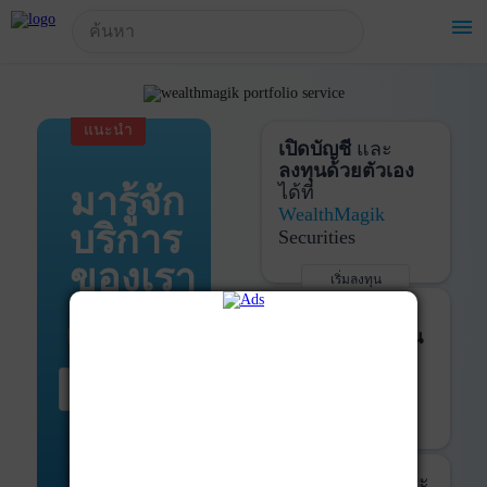
!-- Start Advertise -->
menu
แนะนำ
เปิดบัญชี
และ
ลงทุนด้วยตัวเอง
มารู้จัก
ได้ที่
WealthMagik
บริการ
Securities
ของเรา
เริ่มลงทุน
รายละเอียดเพิ่มเติม
บันทึกพอร์ต
และ
ติดตามการลงทุน
ด้วย
WealthMagik
เริ่มต้น ที่นี่
Services
เริ่มใช้งาน
รายละเอียดเพิ่มเติม
ที่ปรึกษาหุ้นกู้
และ