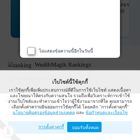
พันธบัตร
ที่ครบวงจร
Bond Advisory
360
รายละเอียดเพิ่มเติม
ไม่แสดงข้อความนี้อีกในวันนี้
WealthMagik Rankings
ดูทั้งหมด
เว็บไซต์นี้ใช้คุกกี้
เราใช้คุกกี้เพื่อเพิ่มประสบการณ์ที่ดีในการใช้เว็บไซต์ แสดงเนื้อหา
Top Returns
และโฆษณาให้ตรงกับความสนใจ รวมถึงเพื่อวิเคราะห์การเข้าใช้
งานเว็บไซต์และทำความเข้าใจว่าผู้ใช้งานมาจากที่ใด คุณสามารถ
WealthMagik
เลือกตั้งค่าความยินยอมการใช้คุกกี้ได้ โดยคลิก "การตั้งค่าคุกกี้"
กองทุนตราสารทุน
นโยบายคุ้มครองข้อมูลส่วนบุคคล
และ
ข้อกำหนดและเงื่อนไข
Wealth Management System Limited
การตั้งค่าคุกกี้
เปิดด้วยแอป WealthMagik
ยอมรับทั้งหมด