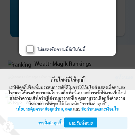
พันธบัตร
ที่ครบวงจร
Bond Advisory
360
รายละเอียดเพิ่มเติม
ไม่แสดงข้อความนี้อีกในวันนี้
WealthMagik Rankings
ดูทั้งหมด
เว็บไซต์นี้ใช้คุกกี้
เราใช้คุกกี้เพื่อเพิ่มประสบการณ์ที่ดีในการใช้เว็บไซต์ แสดงเนื้อหาและ
Top Returns
โฆษณาให้ตรงกับความสนใจ รวมถึงเพื่อวิเคราะห์การเข้าใช้งานเว็บไซต์
และทำความเข้าใจว่าผู้ใช้งานมาจากที่ใด คุณสามารถเลือกตั้งค่าความ
WealthMagik
ยินยอมการใช้คุกกี้ได้ โดยคลิก "การตั้งค่าคุกกี้"
นโยบายคุ้มครองข้อมูลส่วนบุคคล
และ
ข้อกำหนดและเงื่อนไข
Wealth Management System Limited
การตั้งค่าคุกกี้
เปิดด้วยแอป WealthMagik
ยอมรับทั้งหมด
ผลตอบแทน 3 ปี
อันดับ
กองทุน
บลจ.