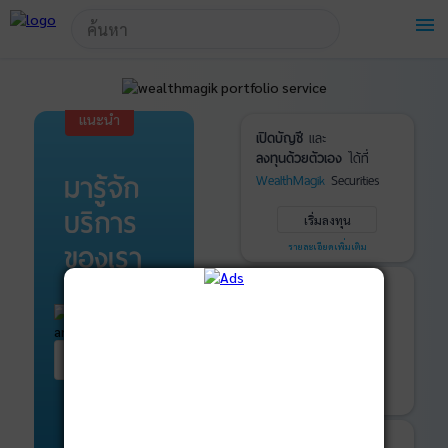
!-- Start Advertise -->
menu
แนะนำ
เปิดบัญชี
และ
ลงทุนด้วยตัวเอง
ได้ที่
มารู้จัก
WealthMagik
Securities
บริการ
เริ่มลงทุน
ของเรา
รายละเอียดเพิ่มเติม
บันทึกพอร์ต
และ
ติดตามการลงทุน
ด้วย
WealthMagik
Services
เริ่มต้น ที่นี่
เริ่มใช้งาน
รายละเอียดเพิ่มเติม
ที่ปรึกษาหุ้นกู้
และ