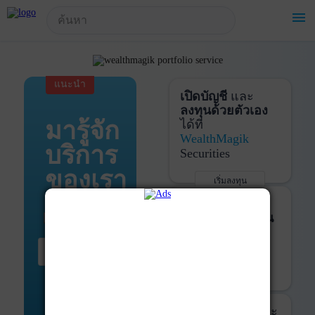
!-- Start Advertise -->
menu
แนะนำ
เปิดบัญชี
และ
ลงทุนด้วยตัวเอง
มารู้จัก
ได้ที่
WealthMagik
บริการ
Securities
ของเรา
เริ่มลงทุน
รายละเอียดเพิ่มเติม
บันทึกพอร์ต
และ
ติดตามการลงทุน
ด้วย
WealthMagik
เริ่มต้น ที่นี่
Services
เริ่มใช้งาน
รายละเอียดเพิ่มเติม
ที่ปรึกษาหุ้นกู้
และ