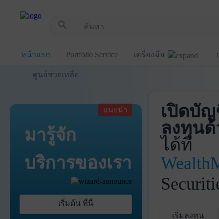
!-- Start Advertise -->
search
หน้าแรก
Portfolio Service
เครื่องมือ
ศูนย์ช่วยเหลือ
เปิดบัญ
แนะนำ
ลงทุนด้
มารู้จัก
ได้ที่
บริการ
ของเรา
Wealth
Securiti
เริ่มต้น ที่นี่
เริ่มลงทุน