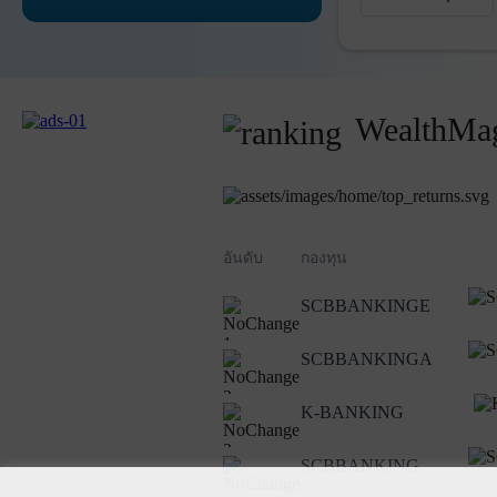
WealthMag
อันดับ
กองทุน
SCBBANKINGE
1
SCBBANKINGA
2
K-BANKING
3
SCBBANKING