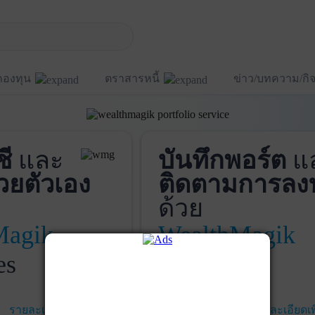
กองทุน
ตราสารหนี้
ข่าว/บทความ/ก
ชี
และ
บันทึกพอร์ต
แ
วยตัวเอง
ติดตามการลง
ด้วย
Magik
WealthMagik
es
Services
รายละเอียดเพิ่มเติม
เริ่มใช้งาน
รายละเอียดเพ