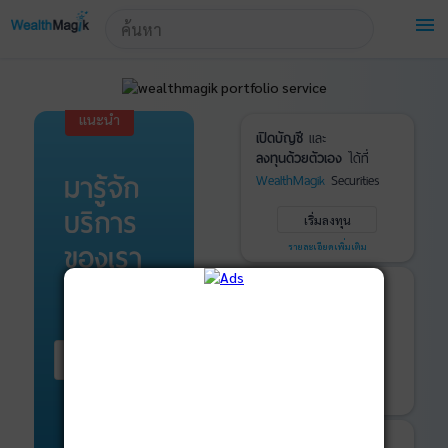
!-- Start Advertise -->
menu
แนะนำ
เปิดบัญชี
และ
ลงทุนด้วยตัวเอง
ได้ที่
มารู้จัก
WealthMagik
Securities
บริการ
เริ่มลงทุน
ของเรา
รายละเอียดเพิ่มเติม
บันทึกพอร์ต
และ
ติดตามการลงทุน
ด้วย
WealthMagik
Services
เริ่มต้น ที่นี่
เริ่มใช้งาน
รายละเอียดเพิ่มเติม
ที่ปรึกษาหุ้นกู้
และ