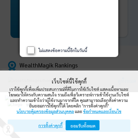
พันธบัตร
ที่ครบวงจร
Bond Advisory
360
รายละเอียดเพิ่มเติม
ไม่แสดงข้อความนี้อีกในวันนี้
WealthMagik Rankings
ดูทั้งหมด
เว็บไซต์นี้ใช้คุกกี้
เราใช้คุกกี้เพื่อเพิ่มประสบการณ์ที่ดีในการใช้เว็บไซต์ แสดงเนื้อหาและ
โฆษณาให้ตรงกับความสนใจ รวมถึงเพื่อวิเคราะห์การเข้าใช้งานเว็บไซต์
Top Returns
และทำความเข้าใจว่าผู้ใช้งานมาจากที่ใด คุณสามารถเลือกตั้งค่าความ
WealthMagik
ยินยอมการใช้คุกกี้ได้ โดยคลิก "การตั้งค่าคุกกี้"
กองทุนตราสารทุน
นโยบายคุ้มครองข้อมูลส่วนบุคคล
และ
ข้อกำหนดและเงื่อนไข
Wealth Management System Limited
การตั้งค่าคุกกี้
เปิดด้วยแอป WealthMagik
ยอมรับทั้งหมด
ผลตอบแทน 3 ปี
อันดับ
กองทุน
บลจ.