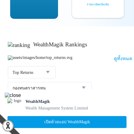
รายละเอียดเพิ่มเติม
WealthMagik Rankings
ดูทั้งหมด
Top Returns
กองทุนตราสารทุน
WealthMagik
ผลตอบแทน 3 ปี
อันดับ
กองทุน
บลจ.
Wealth Management System Limited
23.36 %
SCBBANKINGE
เปิดด้วยแอป WealthMagik
31 ก.ค. 2569
1
22.56 %