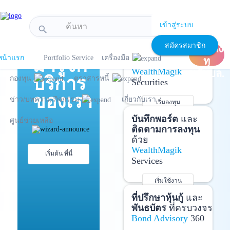
!-- Start Advertise -->
เข้าสู่ระบบ
search
แนะนำ
เปิด
เปิดบัญชี
และ
สมัครสมาชิก
บัญชีลง
ลงทุนด้วยตัวเอง
หน้าแรก
Portfolio Service
เครื่องมือ
มารู้จัก
ทุ
ได้ที่
WealthMagik
นกับบล.
บริการ
กองทุน
ตราสารหนี้
Securities
ของเรา
ข่าว/บทความ/กิจกรรม
เกี่ยวกับเรา
เริ่มลงทุน
รายละเอียดเพิ่มเติม
บันทึกพอร์ต
และ
ศูนย์ช่วยเหลือ
ติดตามการลงทุน
ด้วย
WealthMagik
เริ่มต้น ที่นี่
Services
เริ่มใช้งาน
รายละเอียดเพิ่มเติม
ที่ปรึกษาหุ้นกู้
และ
พันธบัตร
ที่ครบวงจร
Bond Advisory
360