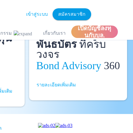
เข้าสู่ระบบ
สมัครสมาชิก
ละ
เปิดบัญชีลงทุ
ที่ปรึกษาหุ้นกู้
และ
ิจกรรม
เกี่ยวกับเรา
ทุน
นกับบล.
พันธบัตร
ที่ครบ
วงจร
Bond Advisory
360
รายละเอียดเพิ่มเติม
ิ่มเติม
ด