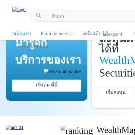
!-- Start Advertise -->
search
เปิดบัญ
แนะนำ
หน้าแรก
Portfolio Service
เครื่องมือ
ลงทุนด้
มารู้จัก
ได้ที่
ศูนย์ช่วยเหลือ
บริการ
ของเรา
Wealth
Securiti
เริ่มต้น ที่นี่
เริ่มลงทุน
WealthMag