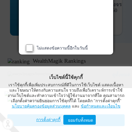
พันธบัตร
ที่ครบวงจร
Bond Advisory
360
รายละเอียดเพิ่มเติม
ไม่แสดงข้อความนี้อีกในวันนี้
WealthMagik Rankings
ดูทั้งหมด
เว็บไซต์นี้ใช้คุกกี้
เราใช้คุกกี้เพื่อเพิ่มประสบการณ์ที่ดีในการใช้เว็บไซต์ แสดงเนื้อหา
Top Returns
และโฆษณาให้ตรงกับความสนใจ รวมถึงเพื่อวิเคราะห์การเข้าใช้
งานเว็บไซต์และทำความเข้าใจว่าผู้ใช้งานมาจากที่ใด คุณสามารถ
WealthMagik
เลือกตั้งค่าความยินยอมการใช้คุกกี้ได้ โดยคลิก "การตั้งค่าคุกกี้"
นโยบายคุ้มครองข้อมูลส่วนบุคคล
และ
ข้อกำหนดและเงื่อนไข
Wealth Management System Limited
การตั้งค่าคุกกี้
เปิดด้วยแอป WealthMagik
ยอมรับทั้งหมด