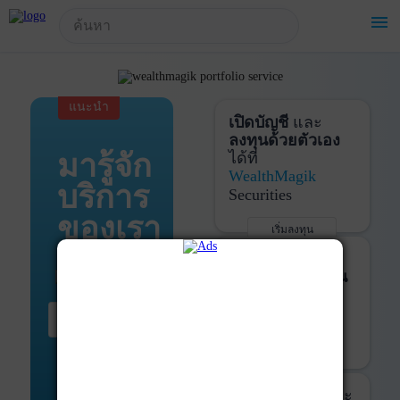
!-- Start Advertise -->
menu
แนะนำ
เปิดบัญชี
และ
ลงทุนด้วยตัวเอง
มารู้จัก
ได้ที่
WealthMagik
บริการ
Securities
ของเรา
เริ่มลงทุน
รายละเอียดเพิ่มเติม
บันทึกพอร์ต
และ
ติดตามการลงทุน
ด้วย
WealthMagik
เริ่มต้น ที่นี่
Services
เริ่มใช้งาน
รายละเอียดเพิ่มเติม
ที่ปรึกษาหุ้นกู้
และ