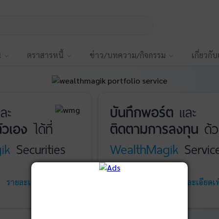
น
ตราสารหนี้
ข่าว/บทความ/กิจกรรม
เกี่ยวกั
ละ
บันทึกพอร์ต
และ
ัวเอง
ได้ที่
ติดตามการลงทุน
ด้ว
ik
Securities
WealthMagik
Servic
รายละเอียดเพิ่มเติม
เริ่มใช้งาน
รายละเอียดเพิ