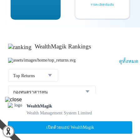
รายละเอียดเพิ่มเติม
WealthMagik Rankings
ดูทั้งหมด
Top Returns
กองทุนตราสารทุน
WealthMagik
ผลตอบแทน 3 ปี
อันดับ
กองทุน
บลจ.
Wealth Management System Limited
23.36 %
SCBBANKINGE
เปิดด้วยแอป WealthMagik
31 ก.ค. 2569
1
22.56 %