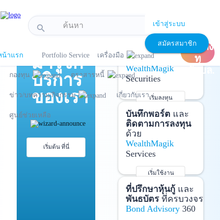
!-- Start Advertise -->
เข้าสู่ระบบ
search
แนะนำ
เปิด
เปิดบัญชี
และ
สมัครสมาชิก
บัญชีลง
ลงทุนด้วยตัวเอง
หน้าแรก
Portfolio Service
เครื่องมือ
มารู้จัก
ทุ
ได้ที่
WealthMagik
นกับบล.
บริการ
กองทุน
ตราสารหนี้
Securities
ของเรา
ข่าว/บทความ/กิจกรรม
เกี่ยวกับเรา
เริ่มลงทุน
รายละเอียดเพิ่มเติม
บันทึกพอร์ต
และ
ศูนย์ช่วยเหลือ
ติดตามการลงทุน
ด้วย
WealthMagik
เริ่มต้น ที่นี่
Services
เริ่มใช้งาน
รายละเอียดเพิ่มเติม
ที่ปรึกษาหุ้นกู้
และ
พันธบัตร
ที่ครบวงจร
Bond Advisory
360