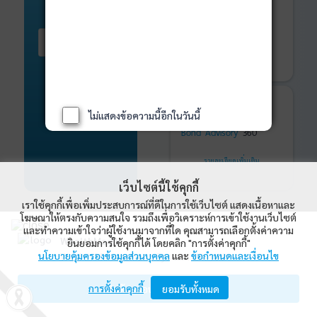
ติดตามการลงทุน
ด้วย
WealthMagik
Services
เริ่มต้น ที่นี่
เริ่มใช้งาน
รายละเอียดเพิ่มเติม
ที่ปรึกษาหุ้นกู้
และ
ไม่แสดงข้อความนี้อีกในวันนี้
พันธบัตร
ที่ครบวงจร
Bond Advisory
360
รายละเอียดเพิ่มเติม
เว็บไซต์นี้ใช้คุกกี้
เราใช้คุกกี้เพื่อเพิ่มประสบการณ์ที่ดีในการใช้เว็บไซต์ แสดงเนื้อหาและ
โฆษณาให้ตรงกับความสนใจ รวมถึงเพื่อวิเคราะห์การเข้าใช้งานเว็บไซต์
และทำความเข้าใจว่าผู้ใช้งานมาจากที่ใด คุณสามารถเลือกตั้งค่าความ
WealthMagik
ยินยอมการใช้คุกกี้ได้ โดยคลิก "การตั้งค่าคุกกี้"
WealthMagik Rankings
นโยบายคุ้มครองข้อมูลส่วนบุคคล
และ
ข้อกำหนดและเงื่อนไข
Wealth Management System Limited
ดูทั้งหมด
การตั้งค่าคุกกี้
เปิดด้วยแอป WealthMagik
ยอมรับทั้งหมด