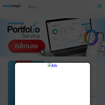
!-- Start Advertise -->
menu
แนะนำ
เปิดบัญชี
และ
ลงทุนด้วยตัวเอง
ได้ที่
มารู้จัก
WealthMagik
Securities
บริการ
เริ่มลงทุน
ของเรา
รายละเอียดเพิ่มเติม
บันทึกพอร์ต
และ