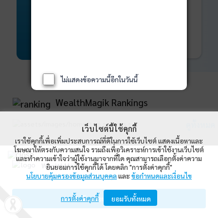
พันธบัตร
ที่ครบวงจร
Bond Advisory
360
รายละเอียดเพิ่มเติม
ไม่แสดงข้อความนี้อีกในวันนี้
WealthMagik Rankings
ดูทั้งหมด
เว็บไซต์นี้ใช้คุกกี้
เราใช้คุกกี้เพื่อเพิ่มประสบการณ์ที่ดีในการใช้เว็บไซต์ แสดงเนื้อหาและ
Top Returns
โฆษณาให้ตรงกับความสนใจ รวมถึงเพื่อวิเคราะห์การเข้าใช้งานเว็บไซต์
และทำความเข้าใจว่าผู้ใช้งานมาจากที่ใด คุณสามารถเลือกตั้งค่าความ
WealthMagik
ยินยอมการใช้คุกกี้ได้ โดยคลิก "การตั้งค่าคุกกี้"
กองทุนตราสารทุน
นโยบายคุ้มครองข้อมูลส่วนบุคคล
และ
ข้อกำหนดและเงื่อนไข
Wealth Management System Limited
การตั้งค่าคุกกี้
เปิดด้วยแอป WealthMagik
ยอมรับทั้งหมด
ผลตอบแทน 3 ปี
อันดับ
กองทุน
บลจ.