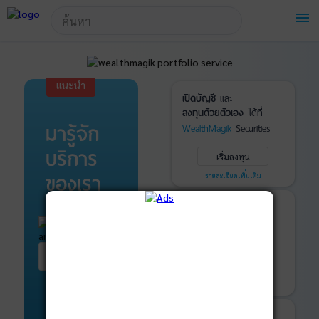
!-- Start Advertise -->
menu
แนะนำ
เปิดบัญชี
และ
ลงทุนด้วยตัวเอง
ได้ที่
มารู้จัก
WealthMagik
Securities
บริการ
เริ่มลงทุน
ของเรา
รายละเอียดเพิ่มเติม
บันทึกพอร์ต
และ
ติดตามการลงทุน
ด้วย
WealthMagik
Services
เริ่มต้น ที่นี่
เริ่มใช้งาน
รายละเอียดเพิ่มเติม
ที่ปรึกษาหุ้นกู้
และ