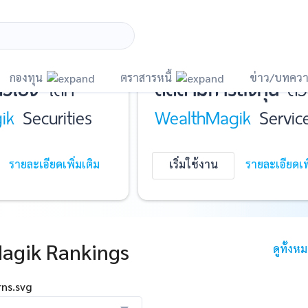
ละ
บันทึกพอร์ต
และ
กองทุน
ตราสารหนี้
ข่าว/บทควา
ัวเอง
ได้ที่
ติดตามการลงทุน
ด้ว
ik
Securities
WealthMagik
Servic
รายละเอียดเพิ่มเติม
เริ่มใช้งาน
รายละเอียดเพิ
agik Rankings
ดูทั้งห