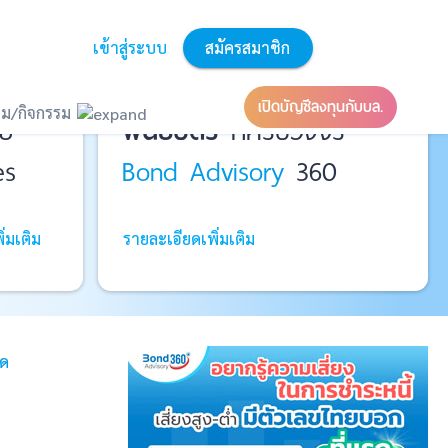
เข้าสู่ระบบ
สมัครสมาชิก
ที่ปรึกษาหุ้นกู้
และ
เปิดบัญชีลงทุนกับบล.
ม/กิจกรรม
ย
พันธบัตร
ที่ครบวงจร
es
Bond Advisory
360
่มเติม
รายละเอียดเพิ่มเติม
มด