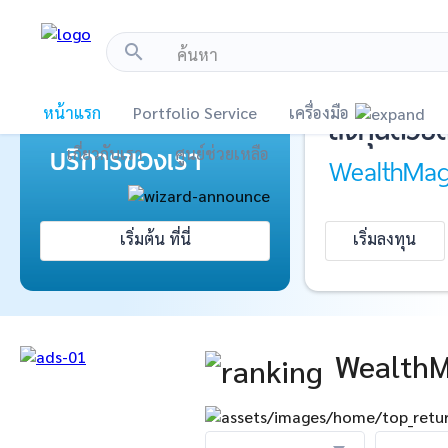
!-- Start Advertise -->
search
แนะนำ
เปิดบัญชี
แ
มารู้จัก
หน้าแรก
Portfolio Service
เครื่องมือ
ลงทุนด้วยต
บริการ
ของเรา
เกี่ยวกับเรา
ศูนย์ช่วยเหลือ
WealthMag
เริ่มต้น ที่นี่
เริ่มลงทุน
WealthM