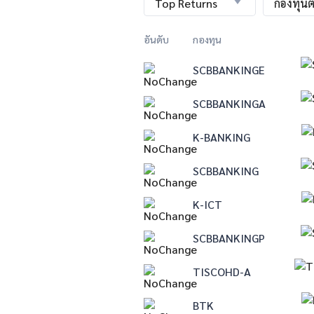
Top Returns
กองทุน
อันดับ
กองทุน
SCBBANKINGE
1
SCBBANKINGA
2
K-BANKING
3
SCBBANKING
4
K-ICT
5
SCBBANKINGP
6
TISCOHD-A
7
BTK